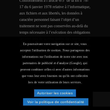
Conformément à l’article 6-5° de la loi n°78-
17 du 6 janvier 1978 relative à l’informatique,
aux fichiers et aux libertés, les données à
caractère personnel faisant l’objet d’un
traitement ne sont pas conservées au-delà du
temps nécessaire à l’exécution des obligations
définies lors de la conclusion du contrat ou de
En poursuivant votre navigation sur ce site, vous
la durée prédéfinie de la relation contractuelle.
acceptez l'utilisation de cookies. Nous partageons des
Conservation des
informations sur l'utilisation de notre site avec nos
données anonymisées
partenaires de publicité et d'analyse (Google), qui
peuvent combiner celles-ci avec d'autres informations
au delà de la relation
que vous leur avez fournies ou qu'ils ont collectées
contractuelle / après
lors de votre utilisation de leurs services.
la suppression du
Autoriser les cookies
compte
Voir la politique de confidentialité