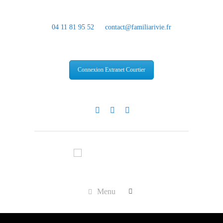
04 11 81 95 52
contact@familiarivie.fr
Connexion Extranet Courtier
Menu